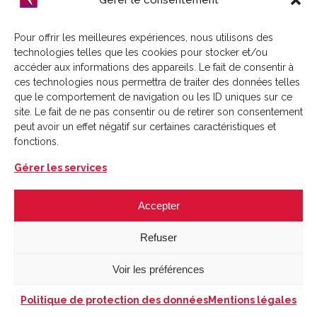
06 18 00 80 72
Pour offrir les meilleures expériences, nous utilisons des
Mail :
technologies telles que les cookies pour stocker et/ou
accéder aux informations des appareils. Le fait de consentir à
contact@menuipacks.fr
ces technologies nous permettra de traiter des données telles
Demander un devis
que le comportement de navigation ou les ID uniques sur ce
site. Le fait de ne pas consentir ou de retirer son consentement
peut avoir un effet négatif sur certaines caractéristiques et
fonctions.
Gérer les services
Accepter
Refuser
Voir les préférences
Menuipacks
©
2026
–
Mentions Légales
–
Politique de protection des données -
Politique de protection des données
Mentions légales